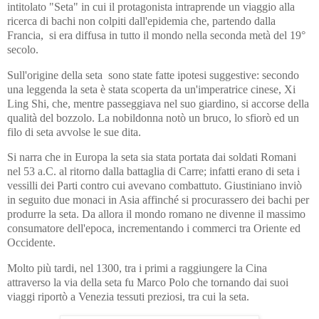
intitolato "Seta" in cui il protagonista intraprende un viaggio alla
ricerca di bachi non colpiti dall'epidemia che, partendo dalla
Francia, si era diffusa in tutto il mondo nella seconda metà del 19°
secolo.
Sull'origine della seta sono state fatte ipotesi suggestive: secondo
una leggenda la seta è stata scoperta da un'imperatrice cinese, Xi
Ling Shi, che,
mentre passeggiava nel suo giardino,
si accorse della
qualità del bozzolo. La nobildonna notò un bruco, lo sfiorò ed un
filo di seta avvolse le sue dita.
Si narra che in Europa la seta sia stata portata dai soldati Romani
nel 53 a.C. al ritorno dalla battaglia di Carre; infatti erano di seta i
vessilli dei Parti contro cui avevano combattuto. Giustiniano inviò
in seguito due monaci in Asia affinché si procurassero dei bachi per
produrre la seta. Da allora il mondo romano ne
divenne il massimo
consumatore dell'epoca,
incrementando i commerci tra Oriente ed
Occidente.
Molto più tardi, nel 1300, tra i primi a raggiungere la Cina
attraverso la via della seta fu Marco Polo che tornando dai suoi
viaggi riportò a Venezia tessuti preziosi, tra cui la seta.