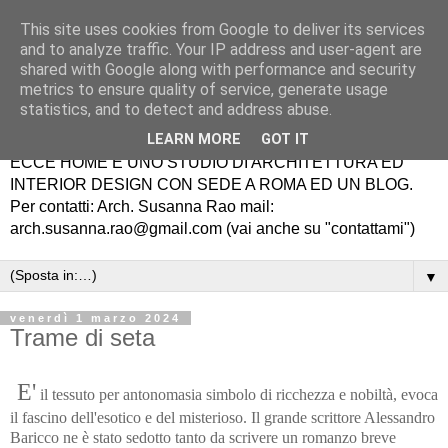
This site uses cookies from Google to deliver its services
and to analyze traffic. Your IP address and user-agent are
shared with Google along with performance and security
metrics to ensure quality of service, generate usage
statistics, and to detect and address abuse.
LEARN MORE
GOT IT
ECCE HOME É UNO STUDIO DI ARCHITETTURA ED
INTERIOR DESIGN CON SEDE A ROMA ED UN BLOG.
Per contatti: Arch. Susanna Rao mail:
arch.susanna.rao@gmail.com (vai anche su "contattami")
▼
venerdì 1 marzo 2024
Trame di seta
E'
il tessuto per antonomasia simbolo di ricchezza e nobiltà, evoca
il fascino dell'esotico e del misterioso. Il grande scrittore Alessandro
Baricco ne è stato sedotto tanto da scrivere un romanzo breve