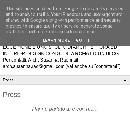
This site uses cookies from Google to deliver its services
and to analyze traffic. Your IP address and user-agent are
shared with Google along with performance and security
metrics to ensure quality of service, generate usage
statistics, and to detect and address abuse.
LEARN MORE
GOT IT
ECCE HOME É UNO STUDIO DI ARCHITETTURA ED
INTERIOR DESIGN CON SEDE A ROMA ED UN BLOG.
Per contatti: Arch. Susanna Rao mail:
arch.susanna.rao@gmail.com (vai anche su "contattami")
▼
Press
Hanno parlato di e con me...