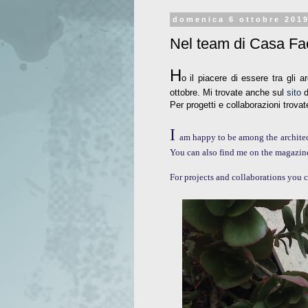
domenica 6 ottobre 201
Nel team di Casa Fac
H
o il piacere di essere tra gli 
ottobre. Mi trovate anche sul
sito
d
Per progetti e collaborazioni trova
I
am happy to be among the architec
You can also find me on the magazin
For projects and collaborations you 