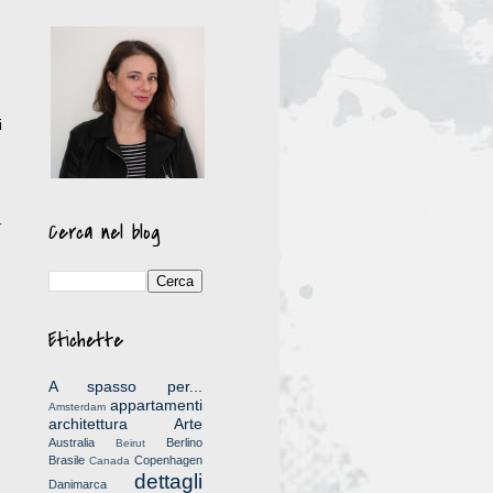
i
.
Cerca nel blog
Etichette
A spasso per...
appartamenti
Amsterdam
architettura
Arte
Australia
Berlino
Beirut
Brasile
Copenhagen
Canada
dettagli
Danimarca