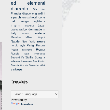
ed elementi
d'arredo
DIY
film
Francia
giardini
Giappone
e parchi
hotel
icone
Grecia
del design
Inghilterra
interni
Japan
Istanbul
London
made in
Lisboa
loft
Italy
materie
Madrid
Messico
Milano
Napoli
news
Natale
New York
Parigi
nordic style
Pasqua
Roma
Puglia
ristoranti
Russia
San Francisco
Sicilia
Spagna
Second life
stile mediterraneo
Stockholm
ville
Svezia
Venezia
Umbria
vintage
Translate
Powered by
Translate