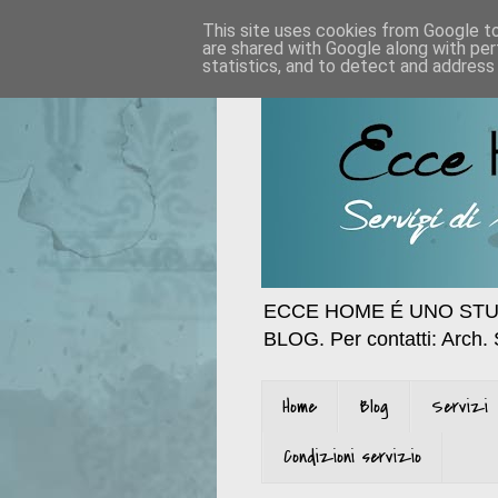
This site uses cookies from Google to 
are shared with Google along with per
statistics, and to detect and address
ECCE HOME É UNO STU
BLOG. Per contatti: Arch.
Home
Blog
Servizi
Condizioni servizio