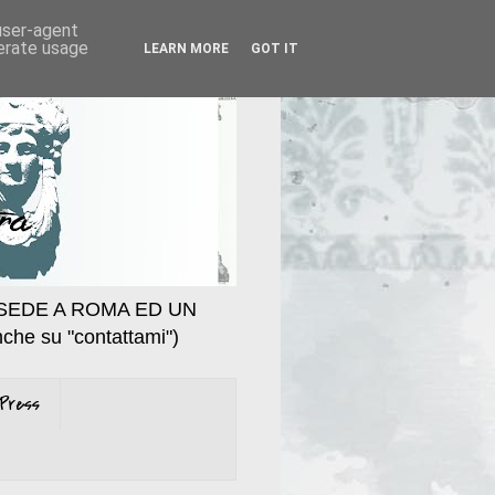
 user-agent
nerate usage
LEARN MORE
GOT IT
SEDE A ROMA ED UN
che su "contattami")
Press