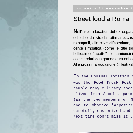
domenica 15 novembre 
Street food a Roma
N
ell'insolita location dell'ex dog
del cibo da strada, ottima occasi
romagnoli, alle olive all'ascolana
gente simpatica (come le due soci
bellissime "apette" e camioncini
accessoriati con grande cura del de
Alla prossima occasione (il festival
I
n the unusual location 
was the
Food Truck Fest
sample many culinary spec
olives from Ascoli, pane
(as the two members of N
and to observe "appetit
carefully customized and 
Next time don't miss it .