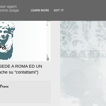
 user-agent
nerate usage
LEARN MORE
GOT IT
SEDE A ROMA ED UN
che su "contattami")
Press