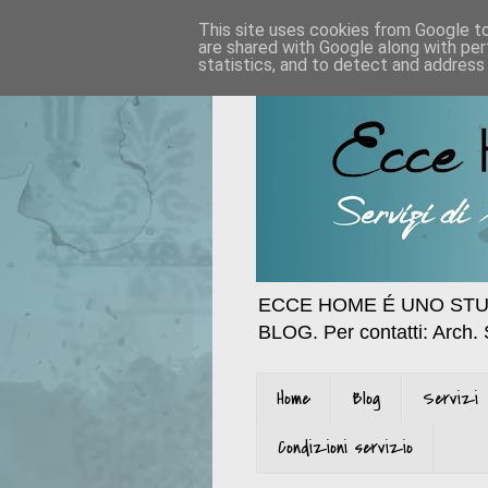
This site uses cookies from Google to 
are shared with Google along with per
statistics, and to detect and address
ECCE HOME É UNO STU
BLOG. Per contatti: Arch.
Home
Blog
Servizi
Condizioni servizio