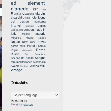
ed elementi
d'arredo
DIY
film
Francia
giardini
Giappone
e parchi
hotel
icone
Grecia
del design
Inghilterra
interni
Japan
Istanbul
London
made in
Lisboa
loft
Italy
materie
Madrid
Messico
Milano
Napoli
news
Natale
New York
Parigi
nordic style
Pasqua
Roma
Puglia
ristoranti
Russia
San Francisco
Sicilia
Spagna
Second life
stile mediterraneo
Stockholm
ville
Svezia
Venezia
Umbria
vintage
Translate
Powered by
Translate