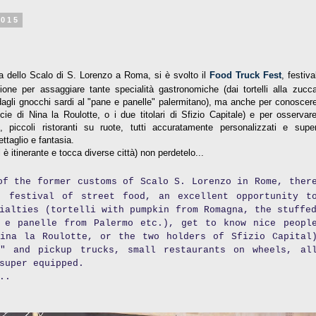
2015
ana dello Scalo di S. Lorenzo a Roma, si è svolto il
Food Truck Fest
, festiva
one per assaggiare tante specialità gastronomiche (dai tortelli alla zucc
, dagli gnocchi sardi al "pane e panelle" palermitano), ma anche per conoscer
e di Nina la Roulotte, o i due titolari di Sfizio Capitale) e per osservar
, piccoli ristoranti su ruote, tutti accuratamente personalizzati e supe
ttaglio e fantasia.
 è itinerante e tocca diverse città) non perdetelo...
of the former customs of Scalo S. Lorenzo in Rome, ther
, festival of street food, an excellent opportunity t
ialties (tortelli with pumpkin from Romagna, the stuffe
 e panelle from Palermo etc.), get to know nice peopl
ina la Roulotte, or the two holders of Sfizio Capital
e" and pickup trucks, small restaurants on wheels, al
super equipped.
..