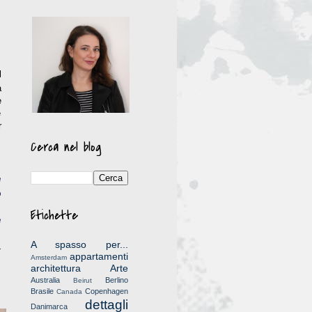
l
a
e
e
r
Cerca nel blog
e
o
d
Etichette
e
)
A spasso per...
l
appartamenti
Amsterdam
architettura
Arte
Australia
Berlino
Beirut
Brasile
Copenhagen
Canada
dettagli
Danimarca