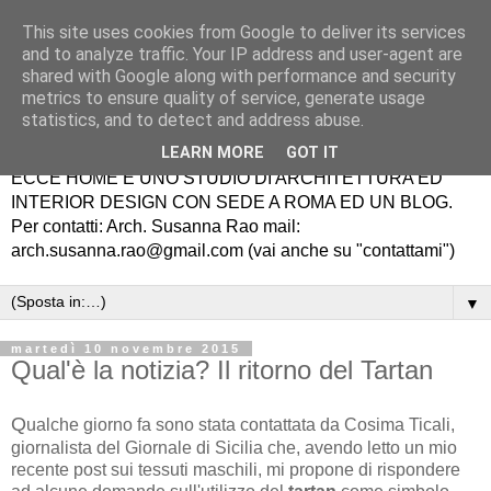
This site uses cookies from Google to deliver its services
and to analyze traffic. Your IP address and user-agent are
shared with Google along with performance and security
metrics to ensure quality of service, generate usage
statistics, and to detect and address abuse.
LEARN MORE
GOT IT
ECCE HOME É UNO STUDIO DI ARCHITETTURA ED
INTERIOR DESIGN CON SEDE A ROMA ED UN BLOG.
Per contatti: Arch. Susanna Rao mail:
arch.susanna.rao@gmail.com (vai anche su "contattami")
▼
martedì 10 novembre 2015
Qual'è la notizia? Il ritorno del Tartan
Q
ualche giorno fa sono stata contattata da Cosima Ticali,
giornalista del Giornale di Sicilia che, avendo letto un mio
recente post sui tessuti maschili, mi propone di rispondere