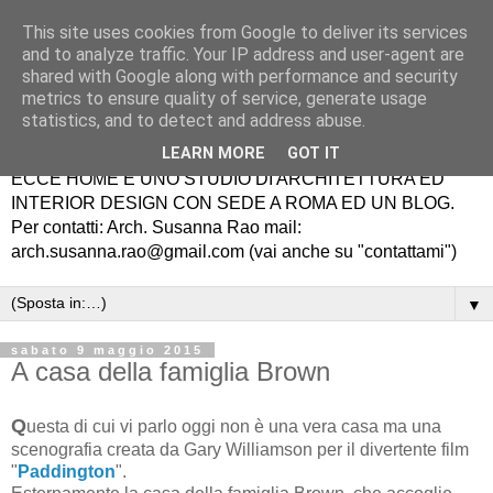
This site uses cookies from Google to deliver its services
and to analyze traffic. Your IP address and user-agent are
shared with Google along with performance and security
metrics to ensure quality of service, generate usage
statistics, and to detect and address abuse.
LEARN MORE
GOT IT
ECCE HOME É UNO STUDIO DI ARCHITETTURA ED
INTERIOR DESIGN CON SEDE A ROMA ED UN BLOG.
Per contatti: Arch. Susanna Rao mail:
arch.susanna.rao@gmail.com (vai anche su "contattami")
▼
sabato 9 maggio 2015
A casa della famiglia Brown
Q
uesta di cui vi parlo oggi non è una vera casa ma una
scenografia creata da Gary Williamson per il divertente film
"
Paddington
".