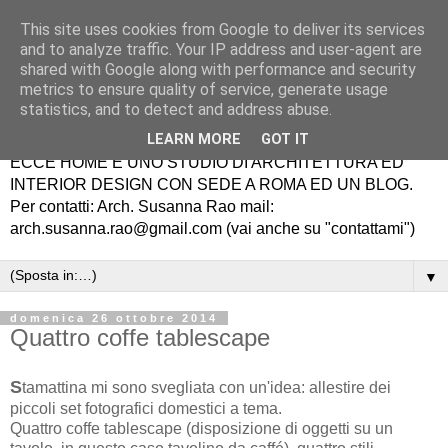
This site uses cookies from Google to deliver its services
and to analyze traffic. Your IP address and user-agent are
shared with Google along with performance and security
metrics to ensure quality of service, generate usage
statistics, and to detect and address abuse.
LEARN MORE
GOT IT
ECCE HOME É UNO STUDIO DI ARCHITETTURA ED
INTERIOR DESIGN CON SEDE A ROMA ED UN BLOG.
Per contatti: Arch. Susanna Rao mail:
arch.susanna.rao@gmail.com (vai anche su "contattami")
▼
domenica 26 ottobre 2014
Quattro coffe tablescape
S
tamattina mi sono svegliata con un'idea: allestire dei
piccoli set fotografici domestici a tema.
Quattro coffe tablescape (disposizione di oggetti su un