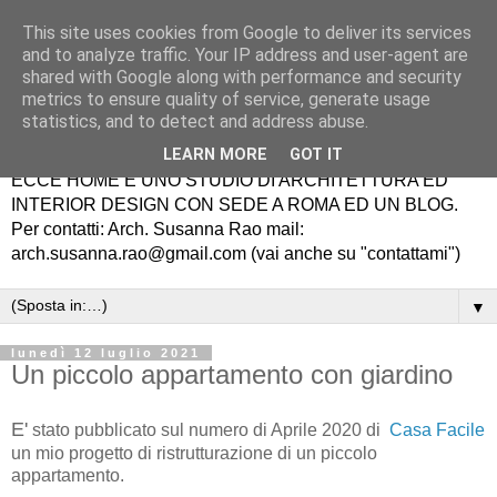
This site uses cookies from Google to deliver its services
and to analyze traffic. Your IP address and user-agent are
shared with Google along with performance and security
metrics to ensure quality of service, generate usage
statistics, and to detect and address abuse.
LEARN MORE
GOT IT
ECCE HOME É UNO STUDIO DI ARCHITETTURA ED
INTERIOR DESIGN CON SEDE A ROMA ED UN BLOG.
Per contatti: Arch. Susanna Rao mail:
arch.susanna.rao@gmail.com (vai anche su "contattami")
▼
lunedì 12 luglio 2021
Un piccolo appartamento con giardino
E'
stato pubblicato sul numero di Aprile 2020 di
Casa Facile
un mio progetto di ristrutturazione di un piccolo
appartamento.