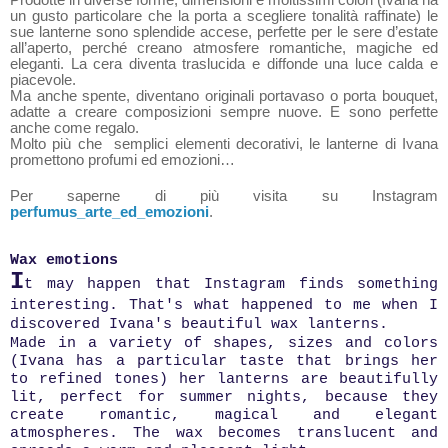
un gusto particolare che la porta a scegliere tonalità raffinate) le
sue lanterne sono splendide accese, perfette per le sere d’estate
all’aperto, perché creano atmosfere romantiche, magiche ed
eleganti. La cera diventa traslucida e diffonde una luce calda e
piacevole.
Ma anche spente, diventano originali portavaso o porta bouquet,
adatte a creare composizioni sempre nuove. E sono perfette
anche come regalo.
Molto più che semplici elementi decorativi, le lanterne di Ivana
promettono profumi ed emozioni…
Per saperne di più visita su Instagram
perfumus_arte_ed_emozioni
.
Wax emotions
I
t may happen that Instagram finds something
interesting. That's what happened to me when I
discovered Ivana's beautiful wax lanterns.
Made in a variety of shapes, sizes and colors
(Ivana has a particular taste that brings her
to refined tones) her lanterns are beautifully
lit, perfect for summer nights, because they
create romantic, magical and elegant
atmospheres. The wax becomes translucent and