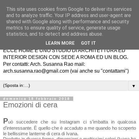
This site uses cookies from Google to deliver its services
and to analyze traffic. Your IP address and user-agent are
shared with Google along with performance and security
metrics to ensure quality of service, generate usage
statistics, and to detect and address abuse.
LEARN MORE
GOT IT
ECCE HOME É UNO STUDIO DI ARCHITETTURA ED
INTERIOR DESIGN CON SEDE A ROMA ED UN BLOG.
Per contatti: Arch. Susanna Rao mail:
arch.susanna.rao@gmail.com (vai anche su "contattami")
▼
domenica 18 febbraio 2018
Emozioni di cera
P
uò succedere che su Instagram ci s’imbatta in qualcosa
d’interessante. È quello che è accaduto a me quando ho scoperto
le bellissime lanterne di cera di Ivana.
Prodotte in diverse forme, dimensioni e moltissimi colori (Ivana ha