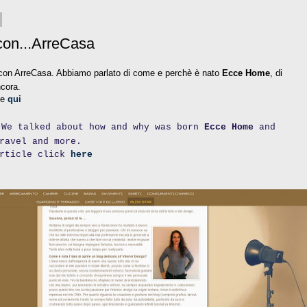
con...ArreCasa
 con ArreCasa. Abbiamo parlato di come e perchè è nato
Ecce Home
, di
ncora.
te
qui
We talked about how and why was born
Ecce Home
and
ravel and more.
article click
here