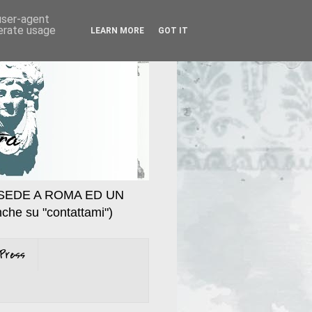
 user-agent
nerate usage
LEARN MORE
GOT IT
SEDE A ROMA ED UN
che su "contattami")
Press