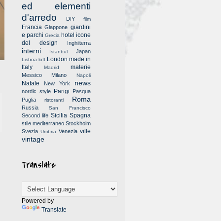
ed elementi
d'arredo
DIY
film
Francia
giardini
Giappone
e parchi
hotel
icone
Grecia
del design
Inghilterra
interni
Japan
Istanbul
London
made in
Lisboa
loft
Italy
materie
Madrid
Messico
Milano
Napoli
news
Natale
New York
Parigi
nordic style
Pasqua
Roma
Puglia
ristoranti
Russia
San Francisco
Sicilia
Spagna
Second life
stile mediterraneo
Stockholm
ville
Svezia
Venezia
Umbria
vintage
Translate
Powered by
Translate