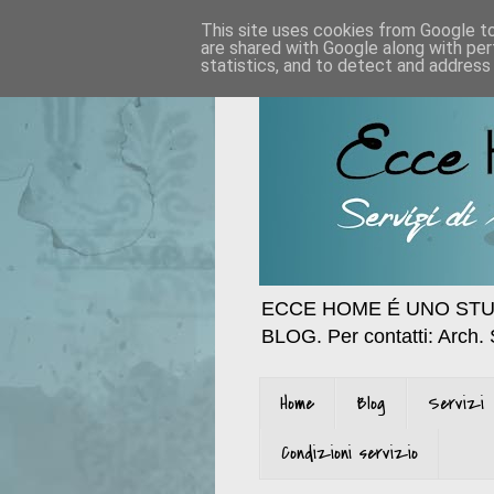
This site uses cookies from Google to 
are shared with Google along with per
statistics, and to detect and address
ECCE HOME É UNO STU
BLOG. Per contatti: Arch.
Home
Blog
Servizi
Condizioni servizio