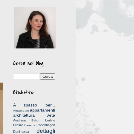
Cerca nel blog
Etichette
A spasso per...
appartamenti
Amsterdam
architettura
Arte
Australia
Berlino
Beirut
Brasile
Copenhagen
Canada
dettagli
Danimarca