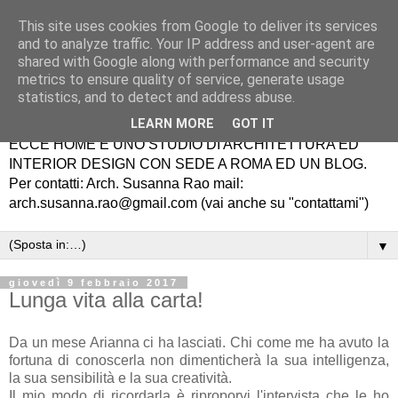
This site uses cookies from Google to deliver its services
and to analyze traffic. Your IP address and user-agent are
shared with Google along with performance and security
metrics to ensure quality of service, generate usage
statistics, and to detect and address abuse.
LEARN MORE
GOT IT
ECCE HOME É UNO STUDIO DI ARCHITETTURA ED
INTERIOR DESIGN CON SEDE A ROMA ED UN BLOG.
Per contatti: Arch. Susanna Rao mail:
arch.susanna.rao@gmail.com (vai anche su "contattami")
▼
giovedì 9 febbraio 2017
Lunga vita alla carta!
Da un mese Arianna ci ha lasciati. Chi come me ha avuto la
fortuna di conoscerla non dimenticherà la sua intelligenza,
la sua sensibilità e la sua creatività.
Il mio modo di ricordarla è riproporvi l'intervista che le ho