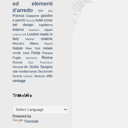
ed elementi
d'arredo
DIY
film
Francia
giardini
Giappone
e parchi
hotel
icone
Grecia
del design
Inghilterra
interni
Japan
Istanbul
London
made in
Lisboa
loft
Italy
materie
Madrid
Messico
Milano
Napoli
news
Natale
New York
Parigi
nordic style
Pasqua
Roma
Puglia
ristoranti
Russia
San Francisco
Sicilia
Spagna
Second life
stile mediterraneo
Stockholm
ville
Svezia
Venezia
Umbria
vintage
Translate
Powered by
Translate