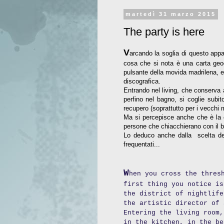
martedì 31 marzo 2015
The party is here
V
arcando la soglia di questo appa
cosa che si nota è una carta geog
pulsante della movida madrilena, e 
discografica.
Entrando nel living, che conserva a
perfino nel bagno, si coglie subit
recupero (soprattutto per i vecchi mo
Ma si percepisce anche che è la ca
persone che chiacchierano con il 
Lo deduco anche dalla scelta del
frequentati...
W
hen you cross the thres
first thing you notice is
the district of nightlife
the artistic director of 
Entering the living room,
in the kitchen, in the b