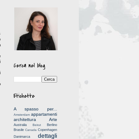
a
e
a
e
i
Cerca nel blog
i
o
Etichette
A spasso per...
appartamenti
Amsterdam
architettura
Arte
Australia
Berlino
Beirut
Brasile
Copenhagen
Canada
dettagli
Danimarca