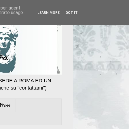
 user-agent
nerate usage
LEARN MORE
GOT IT
SEDE A ROMA ED UN
che su "contattami")
Press