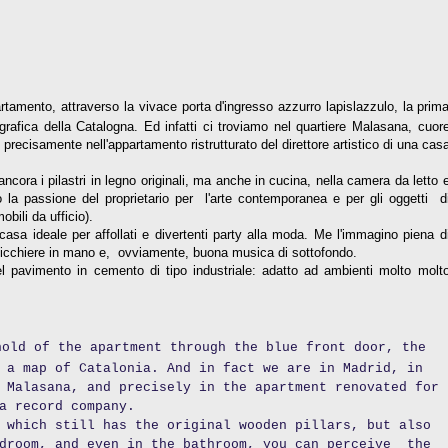
rtamento, attraverso la vivace porta d'ingresso azzurro lapislazzulo, la prim
rafica della Catalogna. Ed infatti ci troviamo nel quartiere Malasana, cuor
precisamente nell'appartamento ristrutturato del direttore artistico di una cas
ncora i pilastri in legno originali, ma anche in cucina, nella camera da letto 
o la passione del proprietario per l'arte contemporanea e per gli oggetti d
bili da ufficio).
sa ideale per affollati e divertenti party alla moda. Me l'immagino piena d
bicchiere in mano e, ovviamente, buona musica di sottofondo.
 pavimento in cemento di tipo industriale: adatto ad ambienti molto molt
hold of the apartment through the blue front door, the
 a map of Catalonia. And in fact we are in Madrid, in
 Malasana, and precisely in the apartment renovated for
a record company.
 which still has the original wooden pillars, but also
edroom, and even in the bathroom, you can perceive the