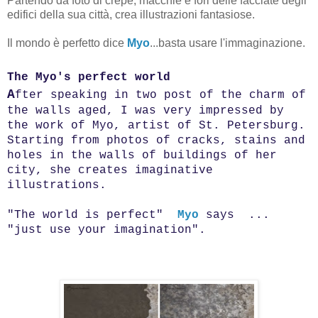
Partendo da foto di crepe, macchie e fori delle facciate degli
edifici della sua città, crea illustrazioni fantasiose.
Il mondo è perfetto dice
Myo
...basta usare l'immaginazione.
The Myo's
perfect world
A
fter speaking in two post of the charm of
the walls aged, I was very impressed by
the work of Myo, artist of St. Petersburg.
Starting from photos of cracks, stains and
holes in the walls of buildings of her
city, she creates imaginative
illustrations.
"The world is perfect"
Myo
says ...
"just use your imagination".