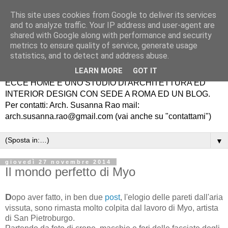
This site uses cookies from Google to deliver its services
and to analyze traffic. Your IP address and user-agent are
shared with Google along with performance and security
metrics to ensure quality of service, generate usage
statistics, and to detect and address abuse.
LEARN MORE
GOT IT
ECCE HOME É UNO STUDIO DI ARCHITETTURA ED
INTERIOR DESIGN CON SEDE A ROMA ED UN BLOG.
Per contatti: Arch. Susanna Rao mail:
arch.susanna.rao@gmail.com (vai anche su "contattami")
▼
giovedì 27 novembre 2014
Il mondo perfetto di Myo
D
opo aver fatto, in ben due
post
, l'elogio delle pareti dall'aria
vissuta, sono rimasta molto colpita dal lavoro di Myo, artista
di San Pietroburgo.