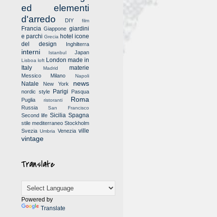
ed elementi
d'arredo
DIY
film
Francia
giardini
Giappone
e parchi
hotel
icone
Grecia
del design
Inghilterra
interni
Japan
Istanbul
London
made in
Lisboa
loft
Italy
materie
Madrid
Messico
Milano
Napoli
news
Natale
New York
Parigi
nordic style
Pasqua
Roma
Puglia
ristoranti
Russia
San Francisco
Sicilia
Spagna
Second life
stile mediterraneo
Stockholm
ville
Svezia
Venezia
Umbria
vintage
Translate
Powered by
Translate