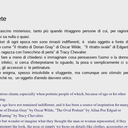
ete
ascino misterioso, tanto più quando ritraggono persone di cui, per ragion
si sa nulla o quasi.
ttori di ogni epoca non sono rimasti indifferenti, è stato oggetto e fonte d
e come "Il ritratto di Dorian Gray" di Oscar Wilde, "Il ritratto ovale" di Edgar
ragazza con l'orecchino di perla" di Tracy Chevalier.
ò fare a meno di chiedersi o immaginare cosa pensassero l'uomo o la donn
 infelici, si cerca d'interpretarne lo sguardo, la posa o semplicemente ci s
, gli accessori o le pettinature.
 enigma, spesso irrisolvibile e sfuggente, ma comunque uno stimolo pe
erchè no, un oggetto d'arredo davvero unico.
rious charm, especially when portrate people of which, because of age or for other
hing.
y age have not remained indifferent, and it has been a source of inspiration for man
ture of Dorian Gray" by Oscar Wilde, "The Oval Portrait" by Allan Poe Edgad or
 Earring" by Tracy Chevalier.
lp but wonder or imagine what they thought the man or woman represented, if they
terpret the look, the pose or simply we focus on details like clothes, accessories or