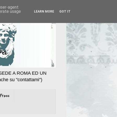
 user-agent
nerate usage
LEARN MORE
GOT IT
SEDE A ROMA ED UN
che su "contattami")
Press