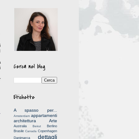
i
i
d
a
Cerca nel blog
i
r
Etichette
A spasso per...
y
appartamenti
Amsterdam
architettura
Arte
Australia
Berlino
Beirut
Brasile
Copenhagen
Canada
dettagli
Danimarca