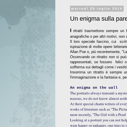
martedì 29 luglio 2014
Un enigma sulla par
I
ritratti trasmettono sempre un f
anagrafiche o per altri motivi, non 
Il loro speciale fascino, cui scri
ispirazione di molte opere letterari
Allan Poe o, più recentemente, "La 
Osservando un ritratto non si pu
rappresentati, se fossero felici o
sofferma sui dettagli come i vestiti
Insomma un ritratto è sempre un
l'immaginazione e la fantasia e, p
An enigma on the wall
The portraits always transmit a myste
reasons, we do not know almost not
At their special charm writers of ever
works of literature such as "The Pic
more recently, "The Girl with a Pearl
Looking at a portrait you can not he
were happy or unhappy, one tries to in