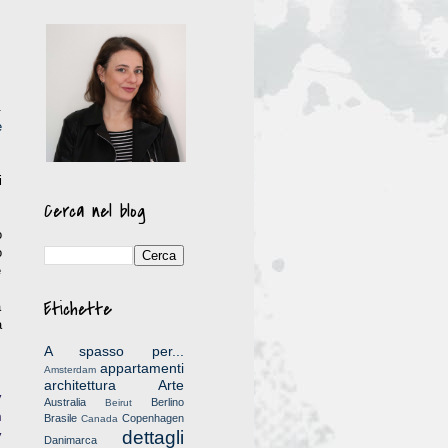
.
e
,
i
Cerca nel blog
o
o
e
Etichette
a
a
A spasso per...
appartamenti
Amsterdam
architettura
Arte
y
Australia
Berlino
Beirut
h
Brasile
Copenhagen
Canada
dettagli
y
Danimarca