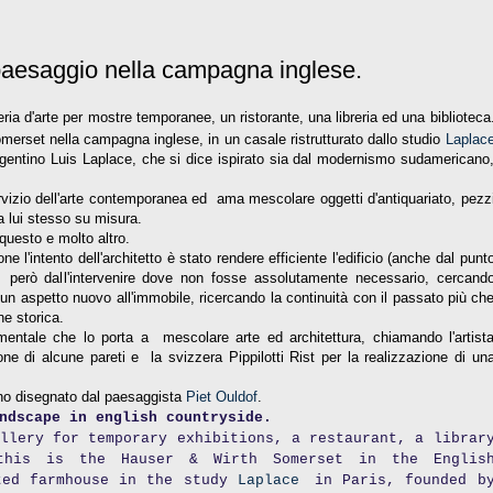
e paesaggio nella campagna inglese.
ia d'arte per mostre temporanee, un ristorante, una libreria ed una biblioteca
merset nella campagna inglese, in un casale ristrutturato dallo studio
Laplac
 argentino Luis Laplace, che si dice ispirato sia dal modernismo sudamericano
servizio dell'arte contemporanea ed ama mescolare oggetti d'antiquariato, pezz
a lui stesso su misura.
questo e molto altro.
ne l'intento dell'architetto è stato rendere efficiente l'edificio (anche dal punt
i però dall'intervenire dove non fosse assolutamente necessario, cercand
e un aspetto nuovo all'immobile, ricercando la continuità con il passato più ch
ne storica.
mentale che lo porta a mescolare arte ed architettura, chiamando l'artist
e di alcune pareti e la svizzera Pippilotti Rist per la realizzazione di un
ino disegnato dal paesaggista
Piet Ouldof
.
ndscape in english countryside.
llery for temporary exhibitions, a restaurant, a librar
this is the Hauser & Wirth Somerset in the Englis
ted farmhouse in the study
Laplace
in Paris, founded b