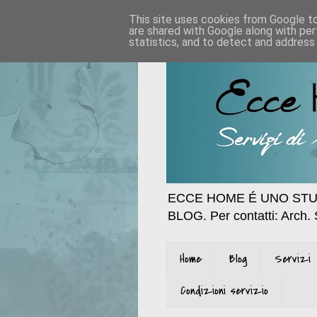
This site uses cookies from Google to 
are shared with Google along with per
statistics, and to detect and address
ECCE HOME É UNO STU
BLOG. Per contatti: Arch.
Home
Blog
Servizi
Condizioni servizio