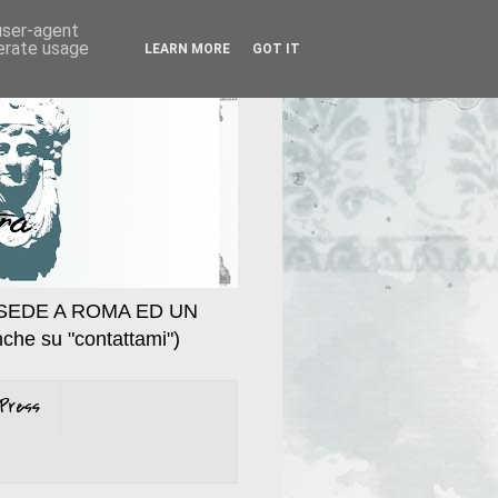
 user-agent
nerate usage
LEARN MORE
GOT IT
SEDE A ROMA ED UN
che su "contattami")
Press