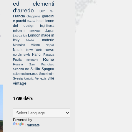
h
ed elementi
d'arredo
DIY
film
x
Francia
giardini
Giappone
e parchi
hotel
icone
Grecia
del design
Inghilterra
e
interni
Japan
Istanbul
London
made in
m
Lisboa
loft
Italy
materie
Madrid
e
Messico
Milano
Napoli
t
news
Natale
New York
Parigi
nordic style
Pasqua
d
Roma
Puglia
ristoranti
s
Russia
San Francisco
Sicilia
Spagna
Second life
stile mediterraneo
Stockholm
ville
Svezia
Venezia
Umbria
vintage
Translate
Powered by
Translate