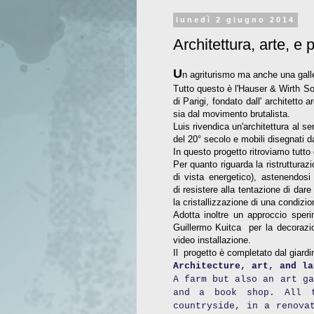
lunedì 2 giugno 2014
Architettura, arte, 
U
n agriturismo ma anche una galler
Tutto questo è l'Hauser & Wirth So
di Parigi, fondato dall' architetto
sia dal movimento brutalista.
Luis rivendica un'architettura al 
del 20° secolo e mobili disegnati d
In questo progetto ritroviamo tutto 
Per quanto riguarda la ristrutturazio
di vista energetico), astenendos
di resistere alla tentazione di dar
la cristallizzazione di una condizio
Adotta inoltre un approccio speri
Guillermo Kuitca per la decorazion
video installazione.
Il progetto è completato dal giard
Architecture, art, and la
A farm but also an art ga
and a book shop. All 
countryside, in a renova