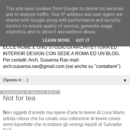
This site uses cookies from Google to deliver its services
and to analyze traffic. Your IP address and user-agent are
shared with Google along with performance and security
metrics to ensure quality of service, generate usage
statistics, and to detect and address abuse.
LEARN MORE
GOT IT
ECCE HOME É UNO STUDIO DI ARCHITETTURA ED
INTERIOR DESIGN CON SEDE A ROMA ED UN BLOG.
Per contatti: Arch. Susanna Rao mail:
arch.susanna.rao@gmail.com (vai anche su "contattami")
▼
domenica 2 marzo 2014
Not for tea
N
on oggetti d'arredo ma opere d'arte le teiere di Livia Marin,
artista cilena che ha creato una collezione di teiere cinesi
semi liquefatte che ricordano gli orologi liquidi di Salvador