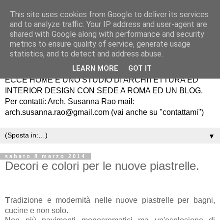
This site uses cookies from Google to deliver its services
and to analyze traffic. Your IP address and user-agent are
shared with Google along with performance and security
metrics to ensure quality of service, generate usage
statistics, and to detect and address abuse.
LEARN MORE
GOT IT
ECCE HOME É UNO STUDIO DI ARCHITETTURA ED
INTERIOR DESIGN CON SEDE A ROMA ED UN BLOG.
Per contatti: Arch. Susanna Rao mail:
arch.susanna.rao@gmail.com (vai anche su "contattami")
▼
sabato 8 marzo 2014
Decori e colori per le nuove piastrelle.
T
radizione e modernità nelle nuove piastrelle per bagni,
cucine e non solo.