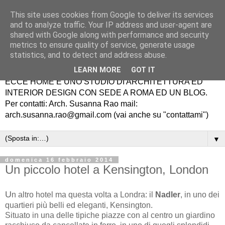
This site uses cookies from Google to deliver its services
and to analyze traffic. Your IP address and user-agent are
shared with Google along with performance and security
metrics to ensure quality of service, generate usage
statistics, and to detect and address abuse.
LEARN MORE
GOT IT
ECCE HOME É UNO STUDIO DI ARCHITETTURA ED
INTERIOR DESIGN CON SEDE A ROMA ED UN BLOG.
Per contatti: Arch. Susanna Rao mail:
arch.susanna.rao@gmail.com (vai anche su "contattami")
▼
domenica 16 febbraio 2014
Un piccolo hotel a Kensington, London
U
n altro hotel ma questa volta a Londra: il
Nadler
,
in uno dei
quartieri più belli ed eleganti, Kensington.
Situato
in una delle tipiche piazze con al centro un giardino